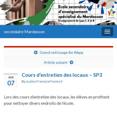
secondaire Mardasson
Togg
navig
Grand nettoyage Be Wapp
Article suivant
Cours d’entretien des locaux – SP3
AVR
07
By
Justine Frenoy
in
Forme 3
Lors des cours d’entretien des locaux, les élèves en profitent
pour nettoyer divers endroits de l’école.