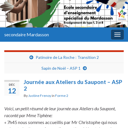
secondaire Mardasson
Togg
navig
Patinoire de La Roche : Transition 2
Sapin de Noël – ASP 1
Journée aux Ateliers du Saupont – ASP
DÉC
2
12
By
Justine Frenoy
in
Forme 2
Voici, un petit résumé de leur journée aux Ateliers du Saupont,
raconté par Mme Tiphène:
« 7h45 nous sommes accueillis par Mr Christophe qui nous