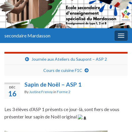
secondaire Mardasson
Togg
navig
Journée aux Ateliers du Saupont – ASP 2
Cours de cuisine F1C
Sapin de Noël – ASP 1
DÉC
16
By
Justine Frenoy
in
Forme 2
Les 3 élèves d’ASP 1 présents ce jour-là, sont fiers de vous
présenter leur sapin de Noël original